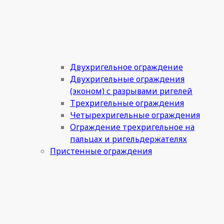
Двухригельное ограждение
Двухригельные ограждения
(эконом) с разрывами ригелей
Трехригельные ограждения
Четырехригельные ограждения
Ограждение трехригельное на
пальцах и ригельдержателях
Пристенные ограждения