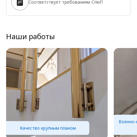
Соответствует требованиям СНиП
Наши работы
Военно-
Качество крупным планом