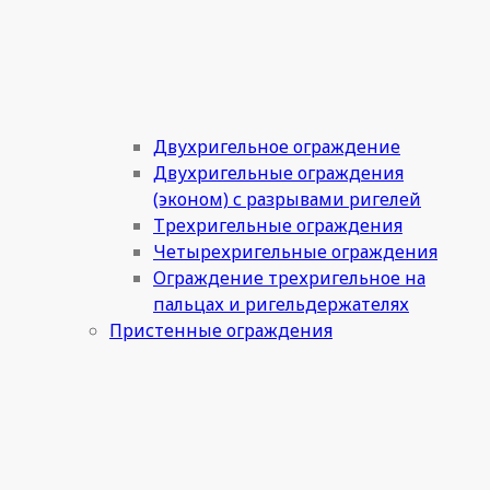
Двухригельное ограждение
Двухригельные ограждения
(эконом) с разрывами ригелей
Трехригельные ограждения
Четырехригельные ограждения
Ограждение трехригельное на
пальцах и ригельдержателях
Пристенные ограждения