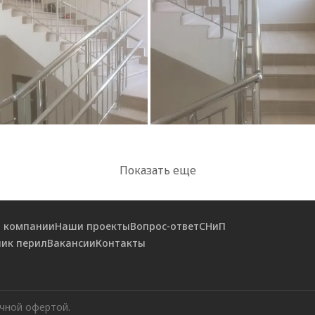
Показать еще
 компании
Наши проекты
Вопрос-ответ
СНиП
ик перил
Вакансии
Контакты
ичной офертой.