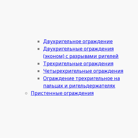
Двухригельное ограждение
Двухригельные ограждения
(эконом) с разрывами ригелей
Трехригельные ограждения
Четырехригельные ограждения
Ограждение трехригельное на
пальцах и ригельдержателях
Пристенные ограждения